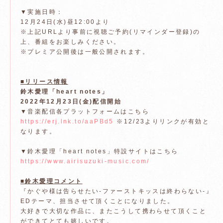
▼実施日時：
12月24日(水)昼12:00より
※上記URLより事前に視聴ご予約(リマインダー登録)の
上、番組をお楽しみください。
※プレミア公開後は一般公開されます。
■リリース情報
鈴木愛理「heart notes」
2022年12月23日(金)配信開始
▼音楽配信各プラットフォームはこちら
https://erj.lnk.to/aaPBd5
※12/23よりリンクが有効と
なります。
▼鈴木愛理「heart notes」特設サイトはこちら
https://www.airisuzuki-music.com/
■鈴木愛理コメント
『かぐや様は告らせたい-ファーストキッスは終わらない-』
EDテーマ、担当させて頂くことになりました。
大好きで大切な作品に、またこうして携わらせて頂くこと
ができてとても嬉しいです。