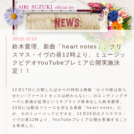
2022.12.22
鈴木愛理、新曲「heart notes」、クリ
スマス・イヴの昼12時より、ミュージッ
クビデオYouTubeプレミア公開実施決
定！！
12月17日に公開したばかりの特別上映版「かぐや様は告ら
せたい-ファーストキッスは終わらない-」のエンディングテ
ーマに新曲が起用というサプライズ発表をした鈴木愛理。
23日には配信リリースを控える新曲「heart notes」だ
が、そのミュージックビデオを、12月24日のクリスマス・
イヴの昼12時より、YouTubeプレミア公開を実施すること
を発表した。