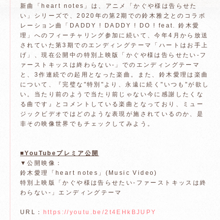
新曲「heart notes」は、アニメ「かぐや様は告らせた
い」シリーズで、2020年の第2期での鈴木雅之とのコラボ
レーション曲「DADDY ! DADDY ! DO ! feat. 鈴木愛
理」へのフィーチャリング参加に続いて、今年4月から放送
されていた第3期でのエンディングテーマ「ハートはお手上
げ」、現在公開中の特別上映版「かぐや様は告らせたい-フ
ァーストキッスは終わらない-」でのエンディングテーマ
と、3作連続での起用となった楽曲。また、鈴木愛理は楽曲
について、『完璧な"特別"より、永遠に続く"いつも"が欲し
い。当たり前のようで当たり前じゃない今に感謝したくな
る曲です』とコメントしている楽曲となっており、ミュー
ジックビデオではどのような表現が施されているのか、是
非その映像世界でもチェックしてみよう。
■YouTubeプレミア公開
▼公開映像：
鈴木愛理「heart notes」(Music Video)
特別上映版「かぐや様は告らせたい-ファーストキッスは終
わらない-」エンディングテーマ
URL：
https://youtu.be/2t4EHkBJUPY