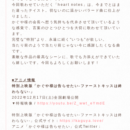
今回歌わせていただく「heart notes」は、今までとはま
た違ったテイスト。切ないのに温かいバラード曲に仕上が
りました。
かぐや様の会長へ想う気持ちを代弁させて頂いているよう
な感覚で、言葉のひとつひとつを大切に歌わせて頂いてい
ます。
完璧な"特別"より、永遠に続く"いつも"が欲しい。
当たり前のようで当たり前じゃない今に感謝したくなる曲
です。
素敵な作品の最高なシーンに、歌でも力添えができていた
ら嬉しいです。今回もよろしくお願いします！
■アニメ情報
特別上映版「かぐや様は告らせたい-ファーストキッスは終
わらない-」
2022年12月17日(土)全国劇場公開
▼特報映像 /
https://youtu.be/Z_wwt_eYmdE
特別上映版「かぐや様は告らせたい-ファーストキッスは終
わらない-」公式サイト：
https://kaguya.love/
アニメ「かぐや様は告らせたい」公式Twitter：