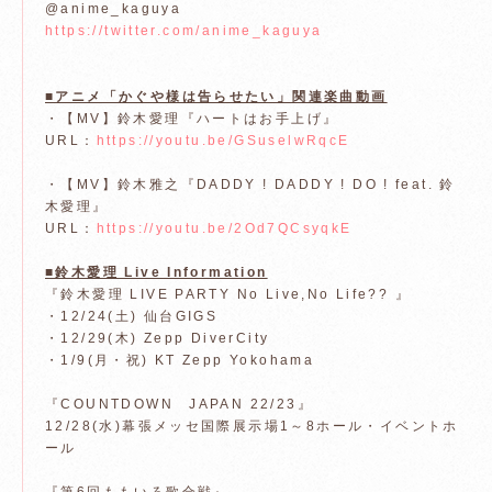
@anime_kaguya
https://twitter.com/anime_kaguya
■アニメ「かぐや様は告らせたい」関連楽曲動画
・【MV】鈴木愛理『ハートはお手上げ』
URL：
https://youtu.be/GSuselwRqcE
・【MV】鈴木雅之『DADDY ! DADDY ! DO ! feat. 鈴
木愛理』
URL：
https://youtu.be/2Od7QCsyqkE
■鈴木愛理 Live Information
『鈴木愛理 LIVE PARTY No Live,No Life?? 』
・12/24(土) 仙台GIGS
・12/29(木) Zepp DiverCity
・1/9(月・祝) KT Zepp Yokohama
『COUNTDOWN JAPAN 22/23』
12/28(水)幕張メッセ国際展示場1～8ホール・イベントホ
ール
『第6回ももいろ歌合戦』