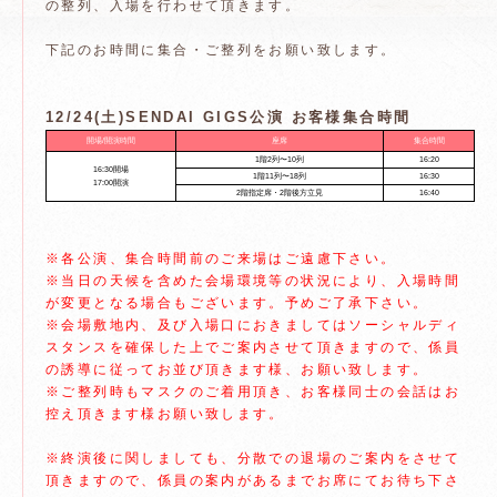
の整列、入場を行わせて頂きます。
下記のお時間に集合・ご整列をお願い致します。
12/24(土)SENDAI GIGS公演 お客様集合時間
開場/開演時間
座席
集合時間
1階2列〜10列
16:20
16:30開場
1階11列〜18列
16:30
17:00開演
2階指定席・2階後方立見
16:40
※各公演、集合時間前のご来場はご遠慮下さい。
※当日の天候を含めた会場環境等の状況により、入場時間
が変更となる場合もございます。予めご了承下さい。
※会場敷地内、及び入場口におきましてはソーシャルディ
スタンスを確保した上でご案内させて頂きますので、係員
の誘導に従ってお並び頂きます様、お願い致します。
※ご整列時もマスクのご着用頂き、お客様同士の会話はお
控え頂きます様お願い致します。
※終演後に関しましても、分散での退場のご案内をさせて
頂きますので、係員の案内があるまでお席にてお待ち下さ