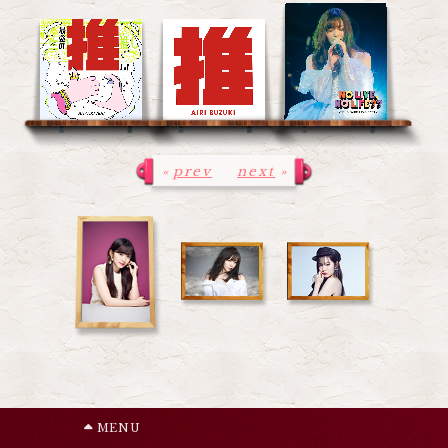
«
prev
next
»
MENU