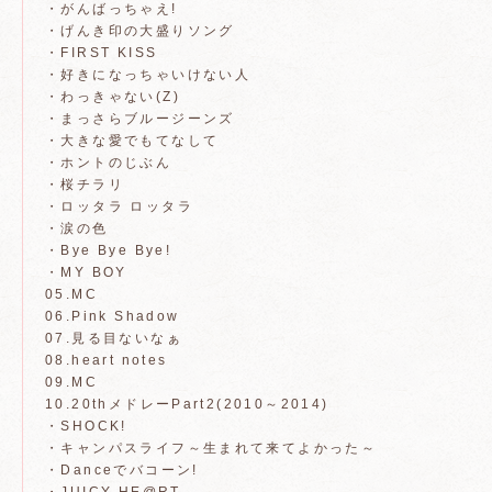
・がんばっちゃえ!
・げんき印の大盛りソング
・FIRST KISS
・好きになっちゃいけない人
・わっきゃない(Z)
・まっさらブルージーンズ
・大きな愛でもてなして
・ホントのじぶん
・桜チラリ
・ロッタラ ロッタラ
・涙の色
・Bye Bye Bye!
・MY BOY
05.MC
06.Pink Shadow
07.見る目ないなぁ
08.heart notes
09.MC
10.20thメドレーPart2(2010～2014)
・SHOCK!
・キャンパスライフ～生まれて来てよかった～
・Danceでバコーン!