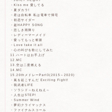
・JUICY HE@RT
・Kiss me 愛してる
・夏ダカラ!
・君は自転車 私は電車で帰宅
・初恋サイダー
・超HAPPY SONG
・悲しき雨降り
・レディーマーメイド
・愛ってもっと斬新
・Love take it all
・心の叫びを歌にしてみた
11.ハートはお手上げ
12.MC
13.空は二度燃える
14.MC
15.20thメドレーPart3(2015～2020)
・嵐を起こすんだ Exciting Fight!
・我武者LIFE
・ソラシド～ねえねえ～
・人生はSTEP!
・Summer Wind
・夢幻クライマックス
・ファイナルスコール