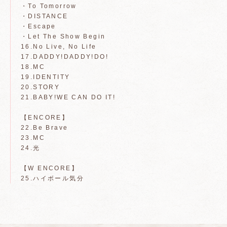
・To Tomorrow
・DISTANCE
・Escape
・Let The Show Begin
16.No Live, No Life
17.DADDY!DADDY!DO!
18.MC
19.IDENTITY
20.STORY
21.BABY!WE CAN DO IT!
【ENCORE】
22.Be Brave
23.MC
24.光
【W ENCORE】
25.ハイボール気分