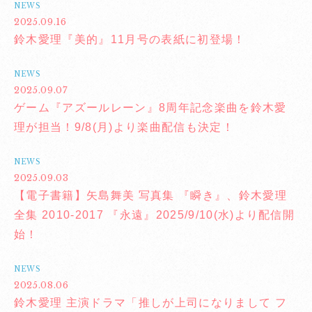
NEWS
2025.09.16
鈴木愛理『美的』11月号の表紙に初登場！
NEWS
2025.09.07
ゲーム『アズールレーン』8周年記念楽曲を鈴木愛
理が担当！9/8(月)より楽曲配信も決定！
NEWS
2025.09.03
【電子書籍】矢島舞美 写真集 『瞬き』、鈴木愛理
全集 2010-2017 『永遠』2025/9/10(水)より配信開
始！
NEWS
2025.08.06
鈴木愛理 主演ドラマ「推しが上司になりまして フ