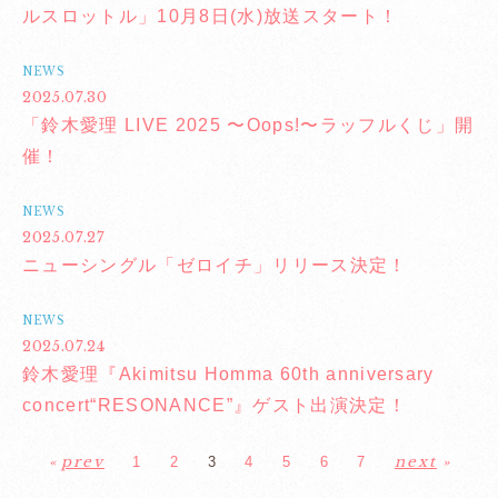
ルスロットル」10月8日(水)放送スタート！
NEWS
2025.07.30
「鈴木愛理 LIVE 2025 〜Oops!〜ラッフルくじ」開
催！
NEWS
2025.07.27
ニューシングル「ゼロイチ」リリース決定！
NEWS
2025.07.24
鈴木愛理『Akimitsu Homma 60th anniversary
concert“RESONANCE”』ゲスト出演決定！
«
prev
next
»
1
2
3
4
5
6
7