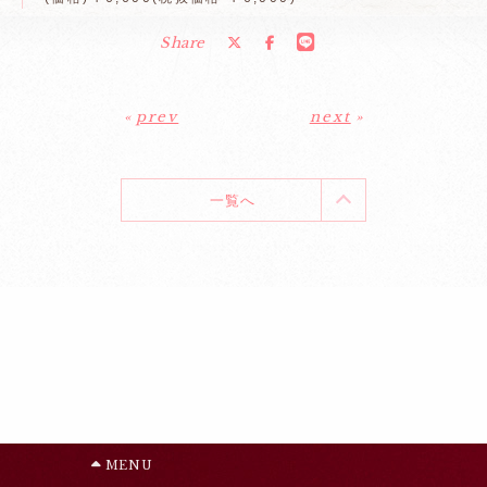
Share
«
prev
next
»
一覧へ
MENU