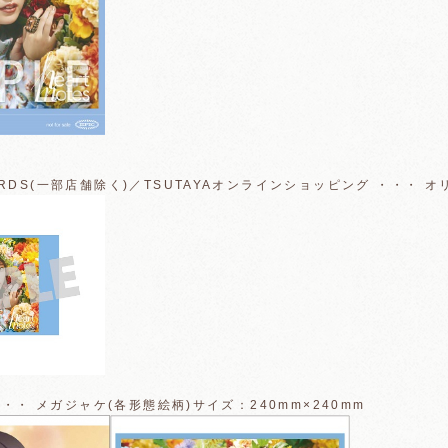
ECORDS(一部店舗除く)／TSUTAYAオンラインショッピング ・・・
p ・・・ メガジャケ(各形態絵柄)サイズ：240mm×240mm