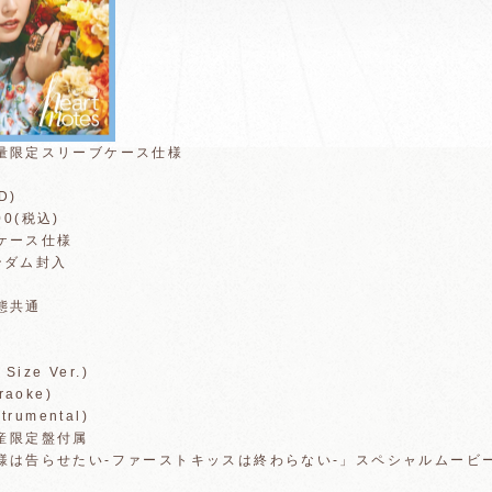
量限定スリーブケース仕様
CD)
00(税込)
ケース仕様
ンダム封入
態共通
 Size Ver.)
araoke)
strumental)
間生産限定盤付属
様は告らせたい-ファーストキッスは終わらない-」スペシャルムービ