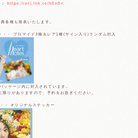
ラ：
https://erj.lnk.to/h0nDr
特典各種も発表いたします。
・・ ブロマイド3種＆レア1種(サイン入り)ランダム封入
Dパッケージ内に封入されています。
に限りがありますので、予約をお急ぎください。
・・・ オリジナルステッカー