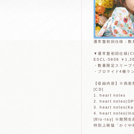
通常盤初回仕様：数
▼通常盤初回仕様(
ESCL-5808 ￥1,2
・数量限定スリーブ
・ブロマイド4種ラ
【収録内容】※両形
[CD]
1. heart notes
2. heart notes(OP
3. heart notes(K
4. heart notes(In
[Blu-ray] ※期
特別上映版「かぐや