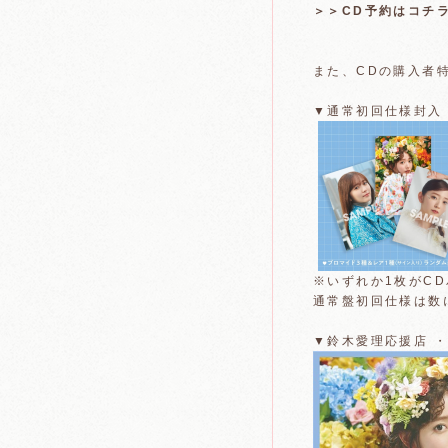
＞＞CD予約はコチ
また、CDの購入者
▼通常初回仕様封入・
※いずれか1枚がC
通常盤初回仕様は数
▼鈴木愛理応援店 