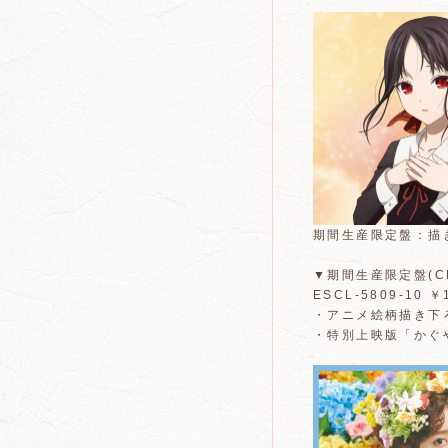
期間生産限定盤：描
▼期間生産限定盤(CD＋
ESCL-5809-10 ￥
・アニメ絵柄描き下
・特別上映版「かぐや