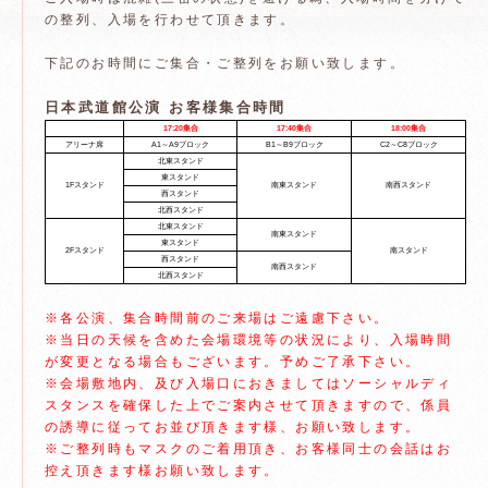
の整列、入場を行わせて頂きます。
下記のお時間にご集合・ご整列をお願い致します。
日本武道館公演 お客様集合時間
17:20集合
17:40集合
18:00集合
アリーナ席
A1～A9ブロック
B1～B9ブロック
C2～C8ブロック
北東スタンド
東スタンド
1Fスタンド
南東スタンド
南西スタンド
西スタンド
北西スタンド
北東スタンド
南東スタンド
東スタンド
2Fスタンド
南スタンド
西スタンド
南西スタンド
北西スタンド
※各公演、集合時間前のご来場はご遠慮下さい。
※当日の天候を含めた会場環境等の状況により、入場時間
が変更となる場合もございます。予めご了承下さい。
※会場敷地内、及び入場口におきましてはソーシャルディ
スタンスを確保した上でご案内させて頂きますので、係員
の誘導に従ってお並び頂きます様、お願い致します。
※ご整列時もマスクのご着用頂き、お客様同士の会話はお
控え頂きます様お願い致します。