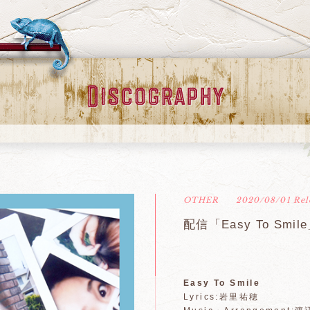
OTHER
2020/08/01 Rel
配信「Easy To Smil
Easy To Smile
Lyrics:岩里祐穂