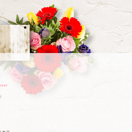
ease
e」