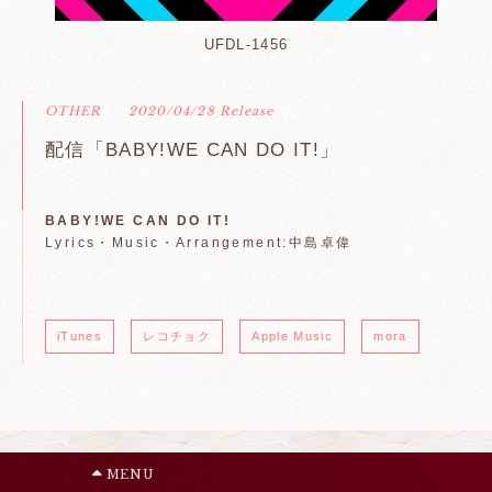
UFDL-1456
OTHER
2020/04/28 Release
配信「BABY!WE CAN DO IT!」
BABY!WE CAN DO IT!
Lyrics・Music・Arrangement:中島卓偉
iTunes
レコチョク
Apple Music
mora
MENU