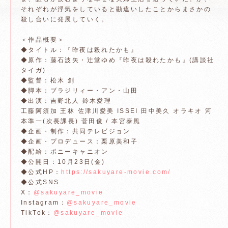
それぞれが浮気をしていると勘違いしたことからまさかの
殺し合いに発展していく。
＜作品概要＞
◆タイトル：『昨夜は殺れたかも』
◆原作：藤石波矢・辻堂ゆめ『昨夜は殺れたかも』(講談社
タイガ)
◆監督：松木 創
◆脚本：ブラジリィー・アン・山田
◆出演：吉野北人 鈴木愛理
工藤阿須加 王林 佐津川愛美 ISSEI 田中美久 オラキオ 河
本準一(次長課長) 菅田俊 / 本宮泰風
◆企画・制作：共同テレビジョン
◆企画・プロデュース：栗原美和子
◆配給：ポニーキャニオン
◆公開日：10月23日(金)
◆公式HP：
https://sakuyare-movie.com/
◆公式SNS
X：
@sakuyare_movie
Instagram：
@sakuyare_movie
TikTok：
@sakuyare_movie