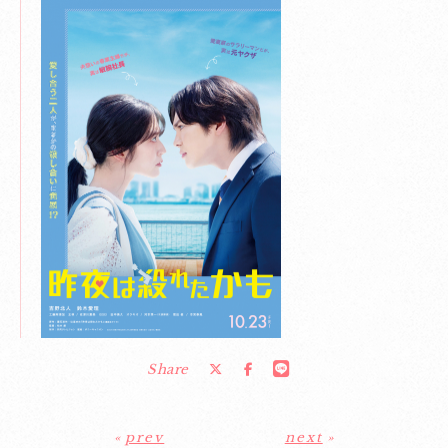
Share
«
prev
next
»