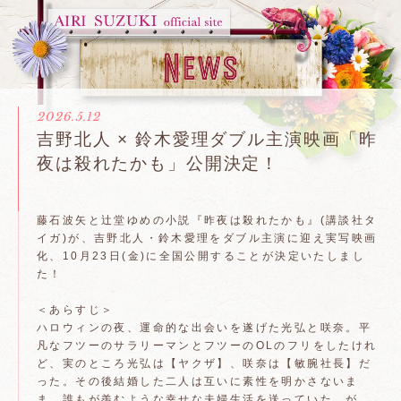
2026.5.12
吉野北人 × 鈴木愛理ダブル主演映画「昨
夜は殺れたかも」公開決定！
藤石波矢と辻堂ゆめの小説『昨夜は殺れたかも』(講談社タ
イガ)が、吉野北人・鈴木愛理をダブル主演に迎え実写映画
化、10月23日(金)に全国公開することが決定いたしまし
た！
＜あらすじ＞
ハロウィンの夜、運命的な出会いを遂げた光弘と咲奈。平
凡なフツーのサラリーマンとフツーのOLのフリをしたけれ
ど、実のところ光弘は【ヤクザ】、咲奈は【敏腕社長】だ
った。その後結婚した二人は互いに素性を明かさないま
ま、誰もが羨むような幸せな夫婦生活を送っていた。が、