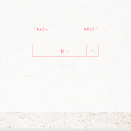
«
prev
next
»
一覧へ