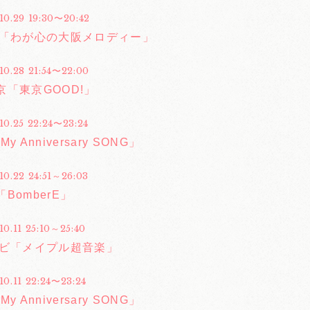
10.29 19:30〜20:42
合「わが心の大阪メロディー」
10.28 21:54〜22:00
京「東京GOOD!」
10.25 22:24〜23:24
y Anniversary SONG」
10.22 24:51～26:03
BomberE」
10.11 25:10～25:40
レビ「メイプル超音楽」
10.11 22:24〜23:24
y Anniversary SONG」