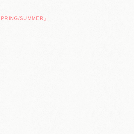
9 SPRING/SUMMER」