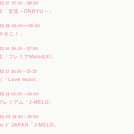
12.27 27:50～28:20
京「音流～ONRYU～」
.12.18 06:00〜08:00
イチモニ！」
12.16 26:50～27:20
「プレミアMelodiX!」
12.15 24:30～25:25
「Love music」
12.14 05:30～06:00
Sプレミアム「J-MELO」
12.09 18:30～19:00
ルド JAPAN「J-MELO」