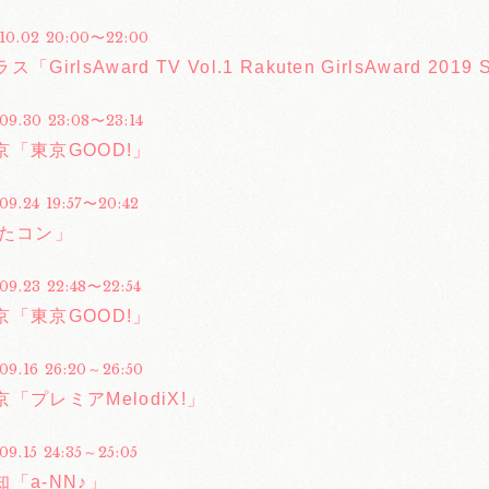
.10.02 20:00〜22:00
GirlsAward TV Vol.1 Rakuten GirlsAward 201
.09.30 23:08〜23:14
京「東京GOOD!」
09.24 19:57〜20:42
うたコン」
09.23 22:48〜22:54
京「東京GOOD!」
.09.16 26:20～26:50
「プレミアMelodiX!」
09.15 24:35～25:05
「a-NN♪」