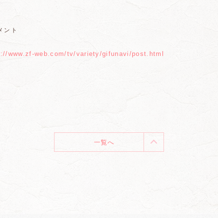
メント
s://www.zf-web.com/tv/variety/gifunavi/post.html
一覧へ