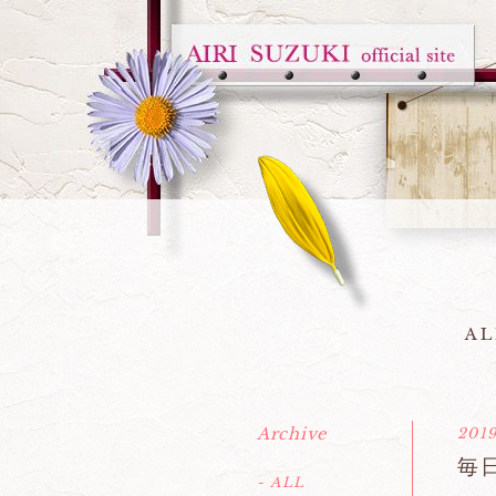
AL
Archive
2019
毎
- ALL