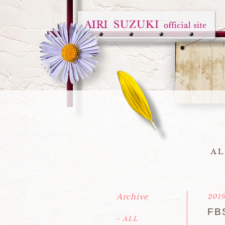
AL
Archive
2019
F
- ALL