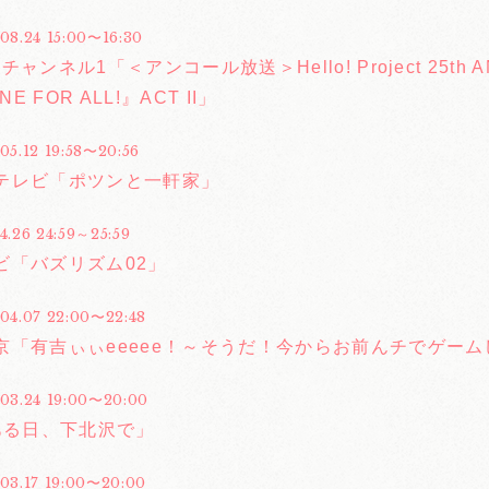
08.24 15:00〜16:30
ャンネル1「＜アンコール放送＞Hello! Project 25th A
NE FOR ALL!』ACT II」
05.12 19:58〜20:56
テレビ「ポツンと一軒家」
4.26 24:59～25:59
ビ「バズリズム02」
.04.07 22:00〜22:48
京「有吉ぃぃeeeee！～そうだ！今からお前んチでゲー
.03.24 19:00〜20:00
「ある日、下北沢で」
.03.17 19:00〜20:00