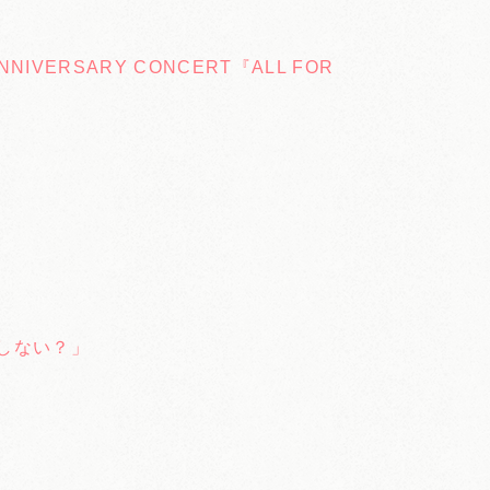
NNIVERSARY CONCERT『ALL FOR
ムしない？」