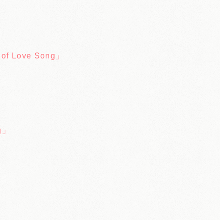
Love Song」
g」