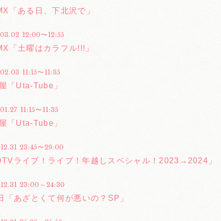
 MX「ある日、下北沢で」
03.02 12:00〜12:55
 MX「土曜はカラフル!!!」
02.03 11:15〜11:35
「Uta-Tube」
01.27 11:15〜11:35
「Uta-Tube」
12.31 23:45〜29:00
DTVライブ！ライブ！年越しスペシャル！2023→2024」
.12.31 23:00～24:30
日「あざとくて何が悪いの？SP」