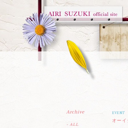
Archive
EVENT
オーイ
- ALL