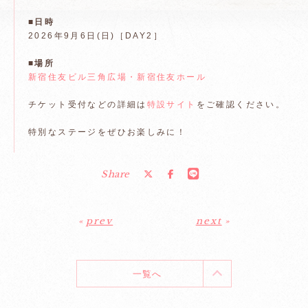
■日時
2026年9月6日(日)［DAY2］
■場所
新宿住友ビル三角広場・新宿住友ホール
チケット受付などの詳細は
特設サイト
をご確認ください。
特別なステージをぜひお楽しみに！
Share
«
prev
next
»
一覧へ