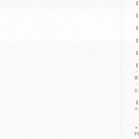
【
【
【
【
【
【
・
受
・
公
【
※
＜
2