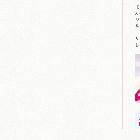
【
A
ジ
発
リ
お