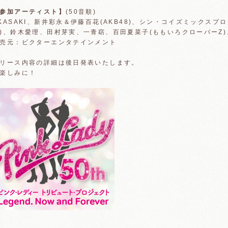
参加アーティスト】
(50音順)
KASAKI、新井彩永＆伊藤百花(AKB48)、シン・コイズミックス
)、鈴木愛理、田村芽実、一青窈、百田夏菜子(ももいろクローバーZ)、
売元：ビクターエンタテインメント
リース内容の詳細は後日発表いたします。
楽しみに！