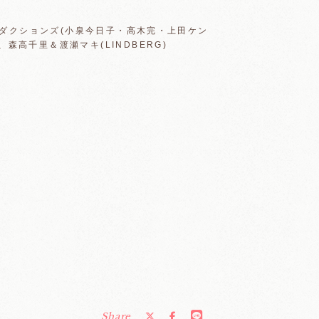
プロダクションズ(小泉今日子・高木完・上田ケン
森高千里＆渡瀬マキ(LINDBERG)
Share