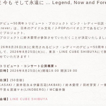
 今も そして永遠に … Legend, Now and F
デビュー50周年トリビュート・プロジェクト ピンク・レディー伝説 今も 
orever』は、日本のアイドル文化 / J-POPのパイオニアである
ぐプロジェクト。
プロジェクトに鈴木愛理が参加させていただくことが決定いたしまし
026年8月26日(水)に発売されるピンク・レディーのデビュー50
して、2026年8月25日(火)に、東京・LINE CUBE SHIBU
せていただきます！
トリビュート・コンサート公演概要＞
日時】
2026年8月25日(火)開場18:00 開演19:00
出演】
(50音順)
KASAKI / 新井彩永＆伊藤百花(AKB48) / 鈴木愛理 / 田村芽実 / 
千里＆渡瀬マキ(LINDBERG) / MC藤井隆
会場】
LINE CUBE SHIBUYA