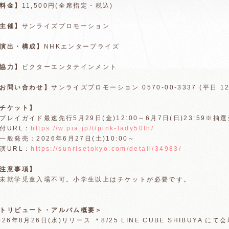
料金】
11,500円(全席指定・税込)
主催】
サンライズプロモーション
演出・構成】
NHKエンタープライズ
協力】
ビクターエンタテインメント
お問い合わせ】
サンライズプロモーション 0570-00-3337 (平日 12:
チケット】
プレイガイド最速先行5月29日(金)12:00～6月7日(日)23:59※抽
付URL：
https://w.pia.jp/t/pink-lady50th/
一般発売：2026年6月27日(土)10:00～
演URL：
https://sunrisetokyo.com/detail/34983/
注意事項】
未就学児童入場不可。小学生以上はチケットが必要です。
トリビュート・アルバム概要＞
026年8月26日(水)リリース ＊8/25 LINE CUBE SHIBUYA に