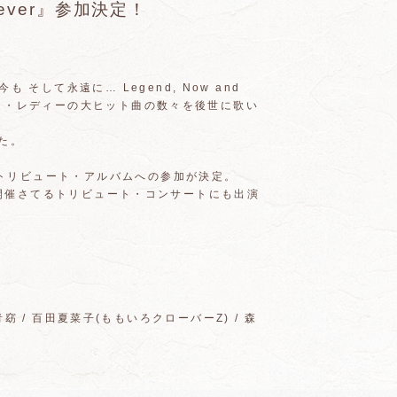
orever』参加決定！
そして永遠に… Legend, Now and
ピンク・レディーの大ヒット曲の数々を後世に歌い
た。
周年トリビュート・アルバムへの参加が決定。
YAにて開催さてるトリビュート・コンサートにも出演
一青窈 / 百田夏菜子(ももいろクローバーZ) / 森