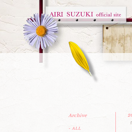
Archive
2
「
- ALL