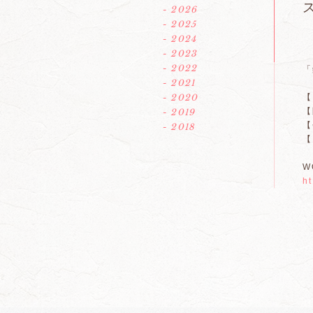
- 2026
- 2025
- 2024
- 2023
- 2022
「
- 2021
- 2020
【
【
- 2019
【
- 2018
【
W
h