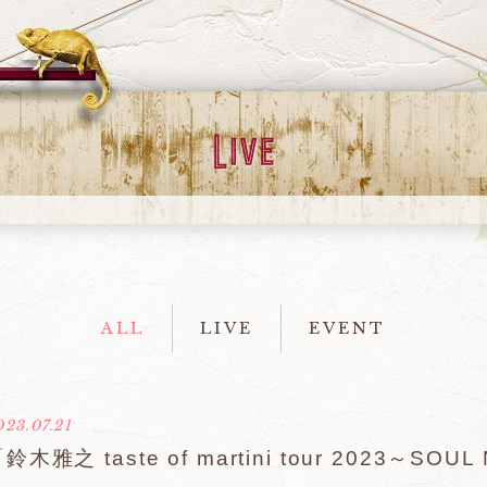
ALL
LIVE
EVENT
023.07.21
鈴木雅之 taste of martini tour 2023～S