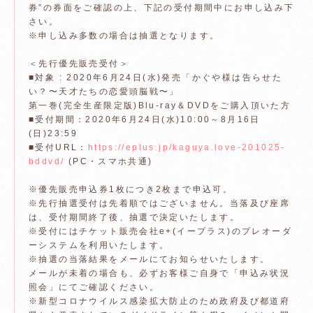
券”の券面をご確認の上、下記の受付期間中にお申し込み下
さい。
※申し込み多数の場合は抽選となります。
＜先行優先販売受付＞
■対象 : 2020年6月24日(水)発売「かぐや様は告らせた
い？〜天才たちの恋愛頭脳戦〜」
第一巻(完全生産限定版)Blu-ray＆DVDをご購入頂いた方
■受付期間：2020年6月24日(水)10:00～8月16日
(日)23:59
■受付URL：
https://eplus.jp/kaguya.love-201025-
bddvd/
(PC・スマホ共通)
※優先販売申込券1枚につき2枚まで申込可。
※先行抽選受付は先着順ではございません。当落及び座席
は、受付期間終了後、抽選で決定いたします。
※受付にはチケット販売会社e+(イープラス)のプレオーダ
ーシステムを利用いたします。
※抽選の当落結果をメールにてお知らせいたします。
メールが未着の場合も、必ずお客様ご自身で「申込み状況
照会」にてご確認ください。
※新型コロナウイルス感染拡大防止のため政府及び都道府