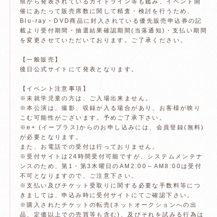
県から発表されているガイドライン等も鑑み、イベント開
催にあたって販売席数に関して精査・検討を行うため、
Blu-ray・DVD商品に封入されている優先販売申込券の記
載より受付期間・抽選結果確認期間(当落通知)・支払い期間
を変更させていただいております。ご了承ください。
【一般販売】
後日公式サイトにて発表となります。
【イベント注意事項】
※未就学児童の方は、ご入場出来ません。
※本公演は、撮影、収録が入る場合があり、お客様が映り
こむ可能性がございます。予めご了承下さい。
※e+ (イープラス)からのお申し込みには、会員登録(無料)
が必要となります。
また、お電話での受付は行っておりません。
※受付サイトは24時間受付可能ですが、システムメンテナ
ンスのため、第1・第3木曜日のAM2:00～AM8:00は受付
不可となりますので、ご注意下さい。
※支払い及びチケット受取りに関する必要な手数料等につ
きましては、申込み時に受付サイトにてご確認下さい。
※購入されたチケットの転売(ネットオークションへの出
品、定価以上での売買等も含む)、及びそれを試みる行為は