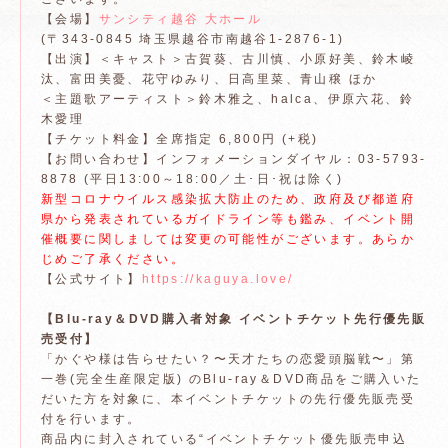
【会場】
サンシティ越谷 大ホール
(〒343-0845 埼玉県越谷市南越谷1-2876-1)
【出演】＜キャスト＞古賀葵、古川慎、小原好美、鈴木崚
汰、富田美憂、花守ゆみり、日高里菜、青山穣 ほか
＜主題歌アーティスト＞鈴木雅之、halca、伊原六花、鈴
木愛理
【チケット料金】全席指定 6,800円 (+税)
【お問い合わせ】インフォメーションダイヤル：03-5793-
8878 (平日13:00～18:00／土･日･祝は除く)
新型コロナウイルス感染拡大防止のため、政府及び都道府
県から発表されているガイドライン等も鑑み、イベント開
催概要に関しましては変更の可能性がございます。あらか
じめご了承ください。
【公式サイト】
https://kaguya.love/
【Blu-ray＆DVD購入者対象 イベントチケット先行優先販
売受付】
「かぐや様は告らせたい？〜天才たちの恋愛頭脳戦〜」第
一巻(完全生産限定版) のBlu-ray＆DVD商品をご購入いた
だいた方を対象に、本イベントチケットの先行優先販売受
付を行います。
商品内に封入されている“イベントチケット優先販売申込