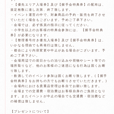
・【優先エリア入場券】及び【握手会特典券】の配布は、
規定枚数に達し次第、終了致します。
・イベント運営の中で、対象商品の予約・販売を終了させ
ていただく場合もございます。予めご了承下さい。
・会場では、必ず係員の指示に従ってください。
・小学生以上のお客様の特典会参加には、 【握手会特典
券】が必要になります。
・【整理番号付き優先入場券】及び【握手会特典券】は、
いかなる理由でも再発行は致しません。
・都合により内容変更や中止がある場合がございます。予
めご了承下さい。
・会場周辺での前日からの泊り込みや荷物やシート等での
場所取りなど、他のお客様のご迷惑になる行為は固くお断
り致します。
・飲酒してのイベント参加は固くお断り致します。(【握手
会特典券】をお持ちの方でもお断りさせていただきます。)
・会場内における貴重品管理は各自でお願い致します。
・会場までの交通費・宿泊費はお客様自身のご負担となり
ます。またイベントが中止の場合でも交通費・宿泊費など
の補償は致しません。
【プレゼントについて】