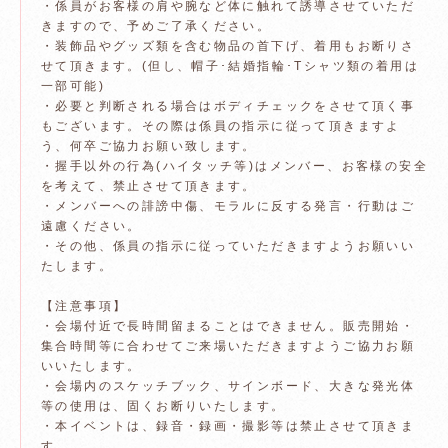
・係員がお客様の肩や腕など体に触れて誘導させていただ
きますので、予めご了承ください。
・装飾品やグッズ類を含む物品の首下げ、着用もお断りさ
せて頂きます。(但し、帽子･結婚指輪･Tシャツ類の着用は
一部可能)
・必要と判断される場合はボディチェックをさせて頂く事
もございます。その際は係員の指示に従って頂きますよ
う、何卒ご協力お願い致します。
・握手以外の行為(ハイタッチ等)はメンバー、お客様の安全
を考えて、禁止させて頂きます。
・メンバーへの誹謗中傷、モラルに反する発言・行動はご
遠慮ください。
・その他、係員の指示に従っていただきますようお願いい
たします。
【注意事項】
・会場付近で長時間留まることはできません。販売開始・
集合時間等に合わせてご来場いただきますようご協力お願
いいたします。
・会場内のスケッチブック、サインボード、大きな発光体
等の使用は、固くお断りいたします。
・本イベントは、録音・録画・撮影等は禁止させて頂きま
す。