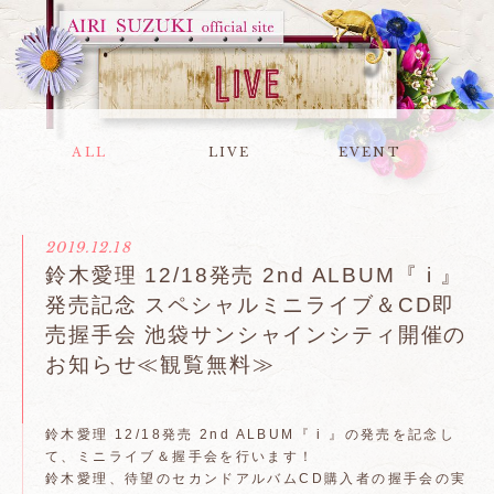
ALL
LIVE
EVENT
2019.12.18
鈴木愛理 12/18発売 2nd ALBUM『 i 』
発売記念 スペシャルミニライブ＆CD即
売握手会 池袋サンシャインシティ開催の
お知らせ≪観覧無料≫
鈴木愛理 12/18発売 2nd ALBUM『 i 』の発売を記念し
て、ミニライブ＆握手会を行います！
鈴木愛理、待望のセカンドアルバムCD購入者の握手会の実