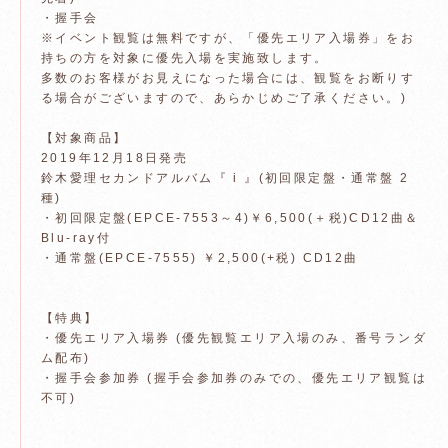
・握手会
※イベント観覧は無料ですが、「優先エリア入場券」をお
持ちの方を対象に優先入場を実施致します。
多数のお客様がお見えになった場合には、観覧をお断りす
る場合がございますので、あらかじめご了承ください。)
【対象商品】
2019年12月18日発売
鈴木愛理セカンドアルバム『 i 』(初回限定盤・通常盤 2
種)
・初回限定盤(EPCE-7553～4)￥6,500(＋税)CD12曲＆
Blu-ray付
・通常盤(EPCE-7555) ￥2,500(+税) CD12曲
【特典】
・優先エリア入場券 (優先観覧エリア入場のみ、番号ランダ
ム配布)
・握手会参加券 (握手会参加券のみでの、優先エリア観覧は
不可)