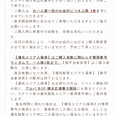
レシート発行等は対象外とさせて頂いております。予めご
了承下さい。
・ご購入は、
お一人様一回のお会計につき上限
3
枚
まで
と
させていただきます。
・販売開始時間に合わせてご来場いただきますようご協力
お願いいたします。
・ご購入時に枚数分の金額を、全額お支払いいただきま
す。
・当日の状況により、一回のお会計におけるご購入数変更
させて頂く場合がございますので、予めご了承ください。
・
【優先エリア入場券】はご購入枚数に関わらず整理番号
ランダムで、一人様1枚まで、
【握手会参加券】はご購入枚
数分、お渡し致します。
・規定枚数になり次第、【優先観覧エリア入場券】【握手
会参加券】の配布は終了となります。
・【優先エリア入場券】をお持ちの方は、イベント開始30
分前に、
アルパ B1F 噴水広場裏大階段
にお集まりくださ
い。ステージ前の優先観覧エリアへ整理番号順にご案内致
します。
・ 集合時間に遅れた場合は、【優先エリア入場券】の整理
番号が無効となり、最後尾のご入場になる場合、もしくは
優先観覧エリア内にご入場頂けない場合もございますので