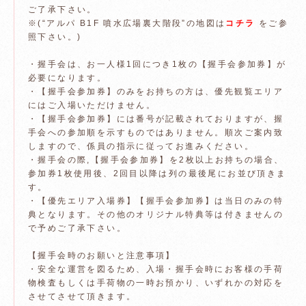
ご了承下さい。
※(“アルパ B1F 噴水広場裏大階段”の地図は
コチラ
をご参
照下さい。)
・握手会は、お一人様1回につき1枚の【握手会参加券】が
必要になります。
・【握手会参加券】のみをお持ちの方は、優先観覧エリア
にはご入場いただけません。
・【握手会参加券】には番号が記載されておりますが、握
手会への参加順を示すものではありません。順次ご案内致
しますので、係員の指示に従ってお進みください。
・握手会の際,【握手会参加券】を2枚以上お持ちの場合、
参加券1枚使用後、2回目以降は列の最後尾にお並び頂きま
す。
・【優先エリア入場券】【握手会参加券】は当日のみの特
典となります。その他のオリジナル特典等は付きませんの
で予めご了承下さい。
【握手会時のお願いと注意事項】
・安全な運営を図るため、入場・握手会時にお客様の手荷
物検査もしくは手荷物の一時お預かり、いずれかの対応を
させてさせて頂きます。