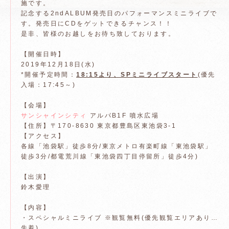
施です。
記念する2ndALBUM発売日のパフォーマンスミニライブで
す。発売日にCDをゲットできるチャンス！！
是非、皆様のお越しをお待ち致しております。
【開催日時】
2019年12月18日(水)
*開催予定時間：
18:15より、SPミニライブスタート
(優先
入場：17:45～)
【会場】
サンシャインシティ
アルパB1F 噴水広場
【住所】〒170-8630 東京都豊島区東池袋3-1
【アクセス】
各線「池袋駅」徒歩8分/東京メトロ有楽町線「東池袋駅」
徒歩3分/都電荒川線「東池袋四丁目停留所」徒歩4分)
【出演】
鈴木愛理
【内容】
・スペシャルミニライブ ※観覧無料(優先観覧エリアあり…
先着)