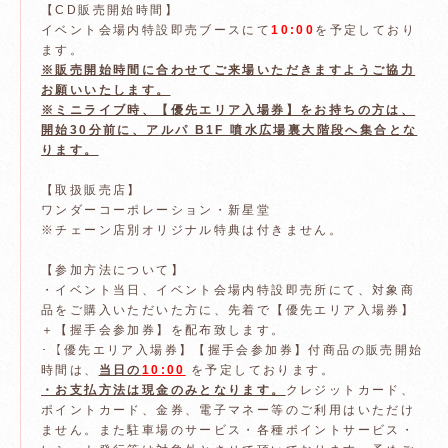
【CD販売開始時間】
イベント会場内特設即売ブースにて
10:00
を予定しており
ます。
※販売開始時間に合わせてご来場いただきますようご協力
お願いいたします。
※ミニライブ時、【優先エリア入場券】をお持ちの方は、
開始30分前に、アルパ B1F 噴水広場裏大階段へ集合とな
ります。
【取扱販売店】
ワンダーコーポレーション・新星堂
※チェーン店別オリジナル特典は付きません。
【参加方法について】
・イベント当日、イベント会場内特設即売所にて、対象商
品をご購入いただいた方に、先着で【優先エリア入場券】
＋【握手会参加券】を配布致します。
･【優先エリア入場券】【握手会参加券】付商品の販売開始
時間は、
当日の
10:00
を予定しております。
・お支払方法は現金のみとなります。
クレジットカード、
ポイントカード、金券、電子マネー等のご利用はいただけ
ません。また駐車場のサービス・各種ポイントサービス・