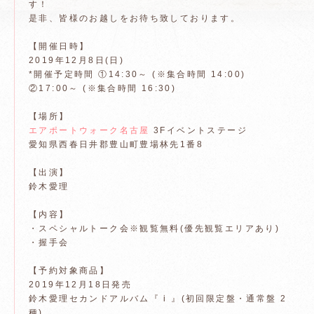
す！
是非、皆様のお越しをお待ち致しております。
【開催日時】
2019年12月8日(日)
*開催予定時間 ①14:30～ (※集合時間 14:00)
②17:00～ (※集合時間 16:30)
【場所】
エアポートウォーク名古屋
3Fイベントステージ
愛知県西春日井郡豊山町豊場林先1番8
【出演】
鈴木愛理
【内容】
・スペシャルトーク会※観覧無料(優先観覧エリアあり)
・握手会
【予約対象商品】
2019年12月18日発売
鈴木愛理セカンドアルバム『 i 』(初回限定盤・通常盤 2
種)