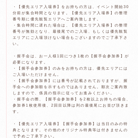
・【優先エリア入場券】をお持ちの方は、イベント開始30
分前が集合時間となります。【優先エリア入場券】の整理
番号順に優先観覧エリアへご案内致します。
・集合時間に遅れた場合は、【優先エリア入場券】の整理
番号が無効となり、最後尾でのご入場、もしくは優先観覧
エリアにご入場頂けない場合もございますのでご了承下さ
い。
・握手会は、お一人様1回につき1枚の【握手会参加券】が
必要になります。
・【握手会参加券】のみをお持ちの方は、優先エリアには
ご入場いただけません。
・【握手会参加券】には番号が記載されておりますが、握
手会への参加順を示すものではありません。順次ご案内致
しますので、係員の指示に従ってお進みください。
・握手会の際、【握手会参加券】を2枚以上お持ちの場合、
参加券1枚使用後、2回目以降は列の最後尾にお並び頂きま
す。
・【優先エリア入場券】【握手会参加券】は当日のみの特
典となります。その他のオリジナル特典等は付きませんの
で予めご了承下さい。