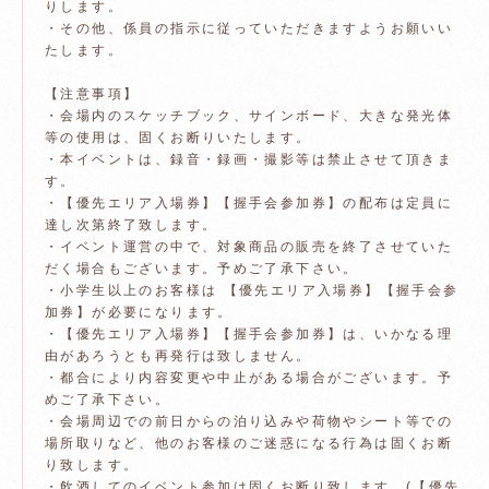
りします。
・その他、係員の指示に従っていただきますようお願いい
たします。
【注意事項】
・会場内のスケッチブック、サインボード、大きな発光体
等の使用は、固くお断りいたします。
・本イベントは、録音・録画・撮影等は禁止させて頂きま
す。
・【優先エリア入場券】【握手会参加券】の配布は定員に
達し次第終了致します。
・イベント運営の中で、対象商品の販売を終了させていた
だく場合もございます。予めご了承下さい。
・小学生以上のお客様は 【優先エリア入場券】【握手会参
加券】が必要になります。
・【優先エリア入場券】【握手会参加券】は、いかなる理
由があろうとも再発行は致しません。
・都合により内容変更や中止がある場合がございます。予
めご了承下さい。
・会場周辺での前日からの泊り込みや荷物やシート等での
場所取りなど、他のお客様のご迷惑になる行為は固くお断
り致します。
・飲酒してのイベント参加は固くお断り致します。(【優先