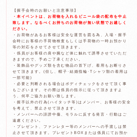
【握手会時のお願いと注意事項】
・本イベントは、お荷物を入れるビニール袋の配布を中止
致します。なるべくお持ちのお荷物が無い状態でお越しく
ださい。
・お荷物があるお客様は安全な運営を図る為、入場・握手
会時にお客様の手荷物検査もしくは手荷物の一時お預かり
等の対応をさせてさせて頂きます。
・係員がお客様の肩や腕など体に触れて誘導させていただ
きますので、予めご了承ください。
・装飾品やグッズ類を含む物品の首下げ、着用もお断りさ
せて頂きます。(但し、帽子･結婚指輪･Tシャツ類の着用は
一部可能)
・必要と判断される場合はボディチェックをさせて頂く事
もございます。その際は係員の指示に従って頂きますよ
う、何卒ご協力お願い致します。
・握手以外の行為(ハイタッチ等)はメンバー、お客様の安全
を考えて、禁止させて頂きます。
・メンバーへの誹謗中傷、モラルに反する発言・行動はご
遠慮ください。
・プレゼント、ファンレター等のメンバーへの手渡しは禁
止させて頂きます。プレゼントBOXまたは係員にてお預か