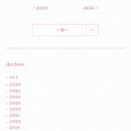
«
prev
next
»
一覧へ
Archive
- ALL
- 2026
- 2025
- 2024
- 2023
- 2022
- 2021
- 2020
- 2019