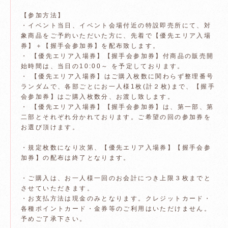
【参加方法】
・イベント当日、イベント会場付近の特設即売所にて、対
象商品をご予約いただいた方に、先着で【優先エリア入場
券】＋【握手会参加券】を配布致します。
・ 【優先エリア入場券】【握手会参加券】付商品の販売開
始時間は、当日の10:00～ を予定しております。
・ 【優先エリア入場券】はご購入枚数に関わらず整理番号
ランダムで、各部ごとにお一人様1枚(計２枚)まで、【握手
会参加券】はご購入枚数分、お渡し致します。
・ 【優先エリア入場券】【握手会参加券】は、第一部、第
二部とそれぞれ分かれております。ご希望の回の参加券を
お選び頂けます。
・規定枚数になり次第、【優先エリア入場券】【握手会参
加券】の配布は終了となります。
・ご購入は、お一人様一回のお会計につき上限３枚までと
させていただきます。
・お支払方法は現金のみとなります。クレジットカード・
各種ポイントカード・金券等のご利用はいただけません。
予めご了承下さい。