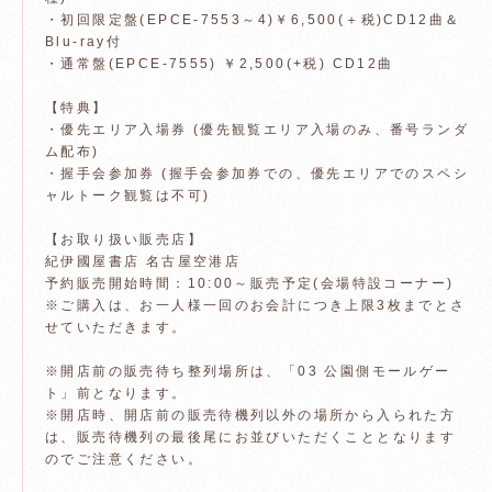
・初回限定盤(EPCE-7553～4)￥6,500(＋税)CD12曲＆
Blu-ray付
・通常盤(EPCE-7555) ￥2,500(+税) CD12曲
【特典】
・優先エリア入場券 (優先観覧エリア入場のみ、番号ランダ
ム配布)
・握手会参加券 (握手会参加券での、優先エリアでのスペシ
ャルトーク観覧は不可)
【お取り扱い販売店】
紀伊國屋書店 名古屋空港店
予約販売開始時間：10:00～販売予定(会場特設コーナー)
※ご購入は、お一人様一回のお会計につき上限3枚までとさ
せていただきます。
※開店前の販売待ち整列場所は、「03 公園側モールゲー
ト」前となります。
※開店時、開店前の販売待機列以外の場所から入られた方
は、販売待機列の最後尾にお並びいただくこととなります
のでご注意ください。